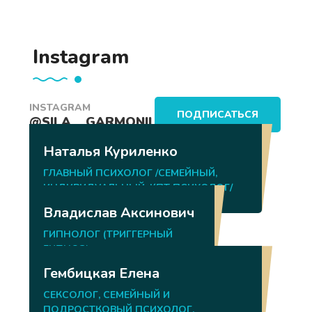
Instagram
INSTAGRAM
ПОДПИСАТЬСЯ
@SILA__GARMONII
Наши психологи
Наталья Куриленко
ГЛАВНЫЙ ПСИХОЛОГ /СЕМЕЙНЫЙ,
ИНДИВИДУАЛЬНЫЙ, КПТ ПСИХОЛОГ/
Владислав Аксинович
ГИПНОЛОГ (ТРИГГЕРНЫЙ
ГИПНОЗ)
Гембицкая Елена
СЕКСОЛОГ, СЕМЕЙНЫЙ И
ПОДРОСТКОВЫЙ ПСИХОЛОГ.