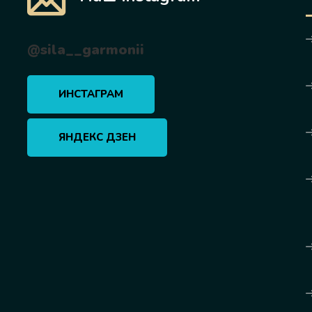
@sila__garmonii
ИНСТАГРАМ
ЯНДЕКС ДЗЕН