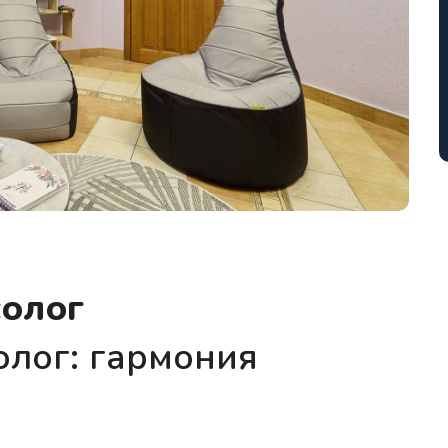
солог
олог: гармония