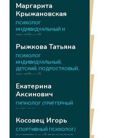
Маргарита
Крыжановская
ПСИХОЛОГ
ИНДИВИДУАЛЬНЫЙ И
СЕМЕЙНЫЙ
Рыжкова Татьяна
ПСИХОЛОГ
ИНДИВИДУАЛЬНЫЙ,
ДЕТСКИЙ, ПОДРОСТКОВЫЙ,
СЕМЕЙНЫЙ
Екатерина
Аксинович
ГИПНОЛОГ (ТРИГГЕРНЫЙ
ГИПНОЗ)
Косовец Игорь
СПОРТИВНЫЙ ПСИХОЛОГ/
ЭКСТРЕННЫЙ ПСИХОЛОГ