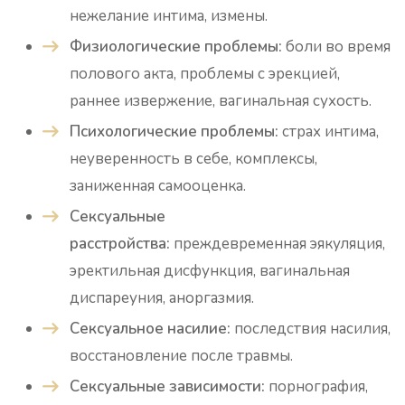
нежелание интима, измены.
Физиологические проблемы:
боли во время
полового акта, проблемы с эрекцией,
раннее извержение, вагинальная сухость.
Психологические проблемы:
страх интима,
неуверенность в себе, комплексы,
заниженная самооценка.
Сексуальные
расстройства:
преждевременная эякуляция,
эректильная дисфункция, вагинальная
диспареуния, аноргазмия.
Сексуальное насилие:
последствия насилия,
восстановление после травмы.
Сексуальные зависимости:
порнография,