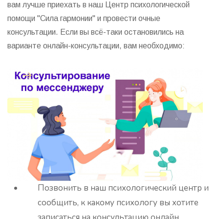
вам лучше приехать в наш Центр психологической
помощи "Сила гармонии" и провести очные
консультации. Если вы всё-таки остановились на
варианте онлайн-консультации, вам необходимо:
Позвонить в наш психологический центр и
сообщить, к какому психологу вы хотите
записаться на консультацию онлайн.