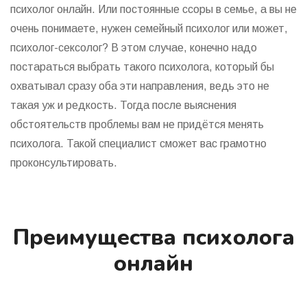
психолог онлайн. Или постоянные ссоры в семье, а вы не
очень понимаете, нужен семейный психолог или может,
психолог-сексолог? В этом случае, конечно надо
постараться выбрать такого психолога, который бы
охватывал сразу оба эти направления, ведь это не
такая уж и редкость. Тогда после выяснения
обстоятельств проблемы вам не придётся менять
психолога. Такой специалист сможет вас грамотно
проконсультировать.
Преимущества психолога
онлайн