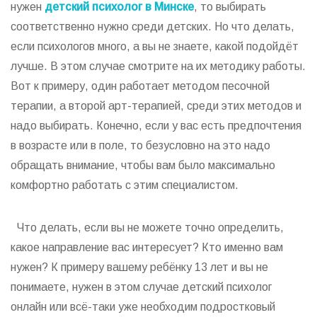
нужен
детский психолог в Минске
, то выбирать
соответственно нужно среди детских. Но что делать,
если психологов много, а вы не знаете, какой подойдёт
лучше. В этом случае смотрите на их методику работы.
Вот к примеру, один работает методом песочной
терапии, а второй арт-терапией, среди этих методов и
надо выбирать. Конечно, если у вас есть предпочтения
в возрасте или в поле, то безусловно на это надо
обращать внимание, чтобы вам было максимально
комфортно работать с этим специалистом.
Что делать, если вы не можете точно определить,
какое направление вас интересует? Кто именно вам
нужен? К примеру вашему ребёнку 13 лет и вы не
понимаете, нужен в этом случае детский психолог
онлайн или всё-таки уже необходим подростковый