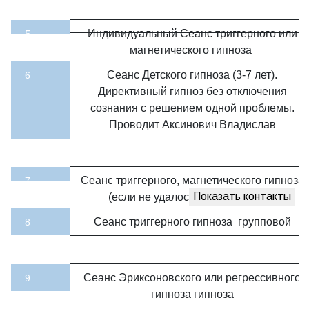
Индивидуальный Сеанс триггерного или
5
магнетического гипноза
Сеанс Детского гипноза (3-7 лет).
6
Директивный гипноз без отключения
сознания с решением одной проблемы.
Проводит Аксинович Владислав
Сеанс триггерного, магнетического гипноза
7
Показать контакты
(если не удалось войти в гипноз)
Сеанс триггерного гипноза групповой
8
Сеанс Эриксоновского или регрессивного
9
гипноза гипноза