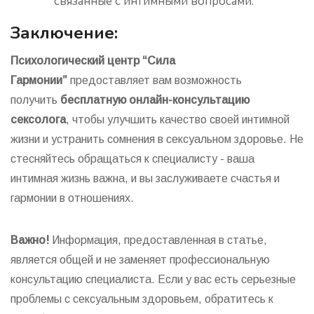
связанные с интимными вопросами.
Заключение:
Психологический центр “Сила
Гармонии”
предоставляет вам возможность
получить
бесплатную онлайн-консультацию
сексолога
, чтобы улучшить качество своей интимной
жизни и устранить сомнения в сексуальном здоровье. Не
стесняйтесь обращаться к специалисту - ваша
интимная жизнь важна, и вы заслуживаете счастья и
гармонии в отношениях.
Важно!
Информация, предоставленная в статье,
является общей и не заменяет профессиональную
консультацию специалиста. Если у вас есть серьезные
проблемы с сексуальным здоровьем, обратитесь к