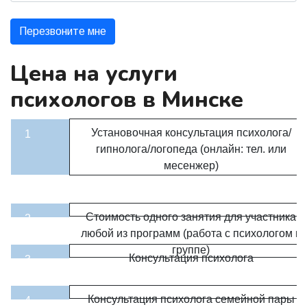
Перезвоните мне
Цена на услуги
психологов в Минске
Установочная консультация психолога/
1
гипнолога/логопеда (онлайн: тел. или
месенжер)
Стоимость одного занятия для участника
2
любой из программ (работа с психологом в
группе)
Консультация психолога
3
Консультация психолога семейной пары
4