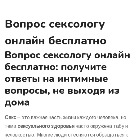
Вопрос сексологу
онлайн бесплатно
Вопрос сексологу онлайн
бесплатно: получите
ответы на интимные
вопросы, не выходя из
дома
Секс
– это важная часть жизни каждого человека, но
тема
сексуального здоровья
часто окружена табу и
неловкостью. Многие люди стесняются обращаться к