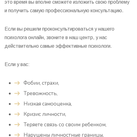
это время вы вполне сможете изложить свою проблему
и получить самую профессиональную консультацию.
Если вы решили проконсультироваться у нашего
психолога онлайн, звоните в наш центр, у нас
действительно самые эффективные психологи.
Если у вас:
Фобии, страхи,
Тревожность,
Низкая самооценка,
Кризис личности,
Теряете связь со своим ребенком,
Нарушены личностные границы,