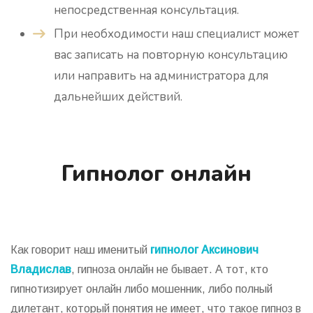
непосредственная консультация.
При необходимости наш специалист может
вас записать на повторную консультацию
или направить на администратора для
дальнейших действий.
Гипнолог онлайн
Как говорит наш именитый
гипнолог Аксинович
Владислав
, гипноза онлайн не бывает. А тот, кто
гипнотизирует онлайн либо мошенник, либо полный
дилетант, который понятия не имеет, что такое гипноз в