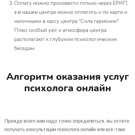
Оплату можно произвести только через ЕРИП,
а в нашем центре можно оплатить и по карте и
наличными в кассу центра "Сила гармонии".
Плюс особый уют и атмосфера центра
располагают к глубоким психологическим
беседам.
Алгоритм оказания услуг
психолога онлайн
Прежде всего вам надо точно определиться, вы хотите
получать консультации психолога онлайн или всё-таки