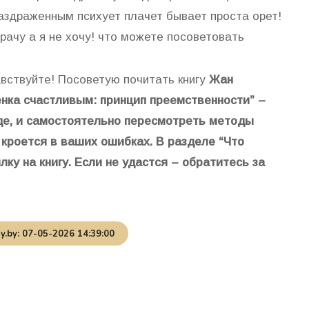
раздраженным психует плачет бывает проста орет!
врачу а я не хочу! что можете посоветовать
авствуйте! Посоветую почитать книгу
Жан
нка счастливым: принцип преемственности” –
де, и самостоятельно пересмотреть методы
 кроется в ваших ошибках. В разделе “Что
лку на книгу. Если не удастся – обратитесь за
.by: 07-05-2026 14:39:00