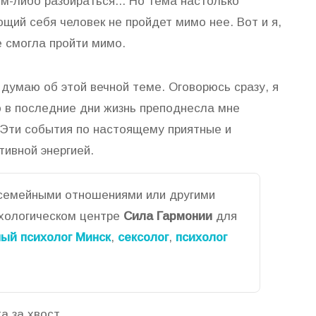
м-либо разбираться... Но тема настолько
щий себя человек не пройдет мимо нее. Вот и я,
е смогла пройти мимо.
 думаю об этой вечной теме. Оговорюсь сразу, я
 в последние дни жизнь преподнесла мне
 Эти события по настоящему приятные и
тивной энергией.
 семейными отношениями или другими
ихологическом центре
Сила Гармонии
для
ый психолог Минск
,
сексолог
,
психолог
 за хвост....