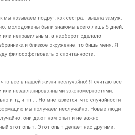
ак мы называем подруг, как сестра, вышла замуж.
но, молодожены были знакомы всего лишь 5 дней,
им или неправильным, а наоборот сделало
збранника и близкое окружение, то бишь меня. Я
 буду философствовать о спонтанности,
 что все в нашей жизни неслучайно! Я считаю все
и или незапланированными закономерностями.
но и тд и тп.... Но мне кажется, что случайности
нформацию мы получаем неслучайно. Новые люди
лучайно, они дают нам опыт и не важно
ый этот опыт. Этот опыт делает нас другими,