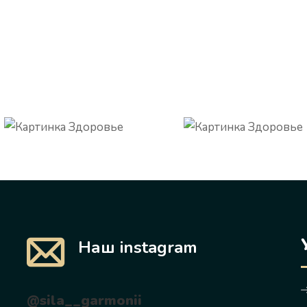
Наш instagram
@sila__garmonii