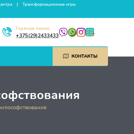
центра
Трансформационные игры
Горячая линия:
+375(29)2433433
КОНТАКТЫ
софствования
философствования