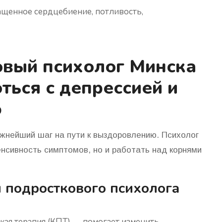
ащенное сердцебиение, потливость,
овый психолог Минска
ться с депрессией и
ю
жнейший шаг на пути к выздоровлению. Психолог
енсивность симптомов, но и работать над корнями
 подросткового психолога
ая терапия (КПТ)
— помогает изменить