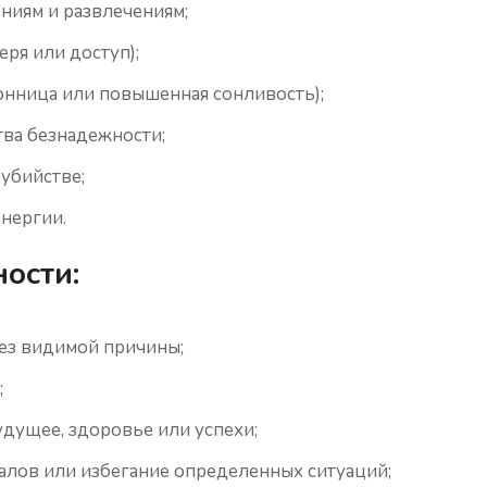
ениям и развлечениям;
еря или доступ);
сонница или повышенная сонливость);
тва безнадежности;
оубийстве;
энергии.
ости:
ез видимой причины;
;
удущее, здоровье или успехи;
алов или избегание определенных ситуаций;