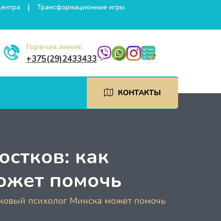
центра
Трансформационные игры
Горячая линия:
+375(29)2433433
КОНТАКТЫ
остков: как
ожет помочь
стковый психолог Минска может помочь