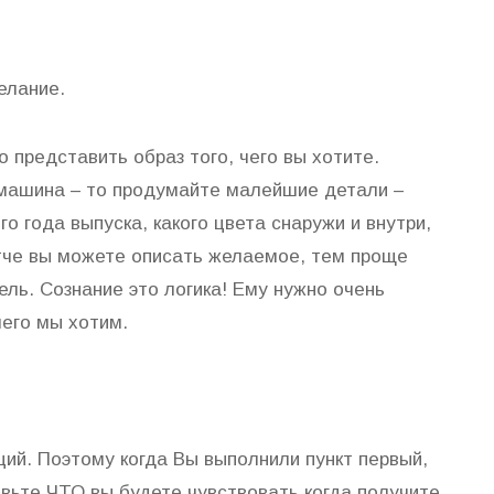
елание.
 представить образ того, чего вы хотите.
 машина – то продумайте малейшие детали –
го года выпуска, какого цвета снаружи и внутри,
тче вы можете описать желаемое, тем проще
ель. Сознание это логика! Ему нужно очень
чего мы хотим.
ций. Поэтому когда Вы выполнили пункт первый,
вьте ЧТО вы будете чувствовать когда получите