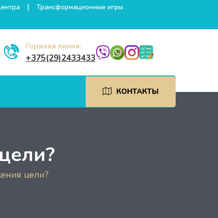
центра
Трансформационные игры
Горячая линия:
+375(29)2433433
КОНТАКТЫ
 цели?
жения цели?