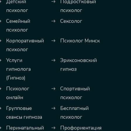
Детский
Подростковый
психолог
психолог
Семейный
Сексолог
психолог
Корпоративный
Психолог Минск
психолог
Услуги
Эриксоновский
гипнолога
гипноз
(Гипноз)
Психолог
Спортивный
онлайн
психолог
Групповые
Бесплатный
сеансы гипноза
психолог
Перинатальный
Профориентация