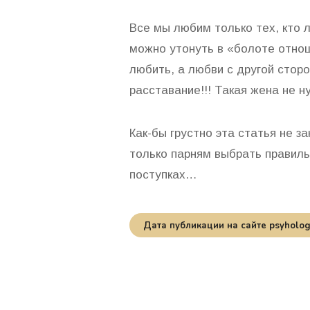
Все мы любим только тех, кто л
можно утонуть в «болоте отнош
любить, а любви с другой стор
расставание!!! Такая жена не н
Как-бы грустно эта статья не з
только парням выбрать правиль
поступках…
Дата публикации на сайте psyhology